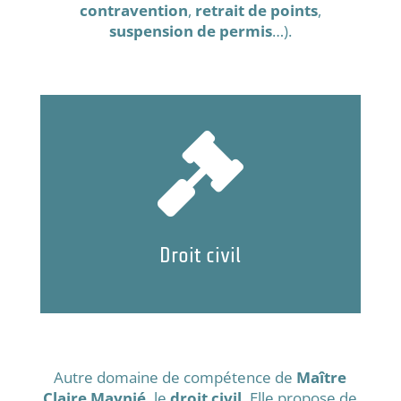
contravention
,
retrait de points
,
suspension de permis
…).

Droit civil
Autre domaine de compétence de
Maître
Claire Maynié,
le
droit civil.
Elle propose de