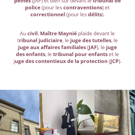
peines
(JAP) et bien sûr devant le
tribunal de
police
(pour les
contraventions
) et
correctionnel
(pour les
délits
).
Au
civil
,
Maître Maynié
plaide devant le
t
ribunal judiciaire
, le
juge des tutelles
, le
juge aux affaires familiales
(
JAF
), le
juge
des enfants
, le
tribunal pour enfants
et le
j
uge des contentieux de la protection
(
JCP
).