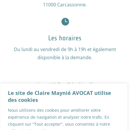
11000 Carcassonne.

Les horaires
Du lundi au vendredi de 9h à 19h et également
disponible à la demande.
Avocat Maître Claire Maynié
Le site de Claire Maynié AVOCAT utilise
Le Cabinet de Maître Claire Maynié
des cookies
Les domaines d’intervention
Nous utilisons des cookies pour améliorer votre
Les honoraires
expérience de navigation et analyser notre trafic. En
cliquant sur "Tout accepter", vous consentez à notre
Les crédits et mentions légales